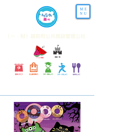
ME
NU
​（一・財）越前町公共施設管理公社