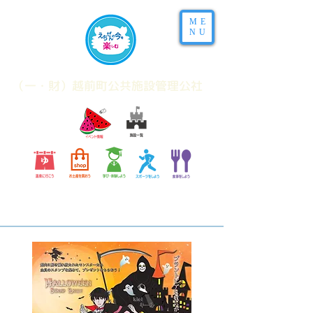
ME
NU
​（一・財）越前町公共施設管理公社