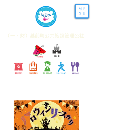
ME
NU
​（一・財）越前町公共施設管理公社