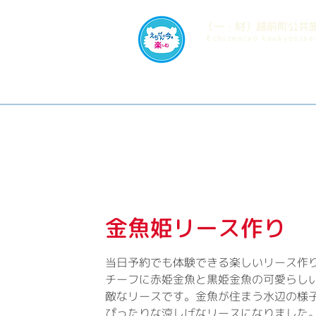
​（一・財）越前町公共
​Echizencyo koukyosis
金魚姫リース作り
当日予約でも体験できる楽しいリース作
チーフに赤姫金魚と黒姫金魚の可愛らし
敵なリースです。金魚が住まう水辺の様
ぴったりな涼しげなリースになりました。