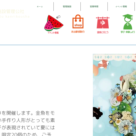
ホーム
管理施設
営業時間
イベント情報
施設管理公社
etu kanrikousha
りを開催します。金魚をモ
い手作り人形がとっても素
子が表現されていて夏には
限定20個のため、ご予