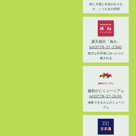
海と大地と水仙がおりな
す。くつろぎの空間
露天風呂「漁火」
tel:0778-37-2360
雄大な日本海にゆったりと
癒される
越前がにミュージアム
tel:0778-37-2626
体験できるカニのミュージ
アム