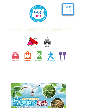
ME
NU
​（一・財）越前町公共施設管理公社