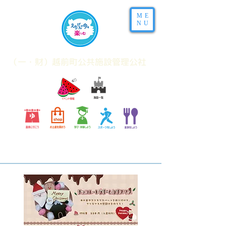
ME
NU
​（一・財）越前町公共施設管理公社