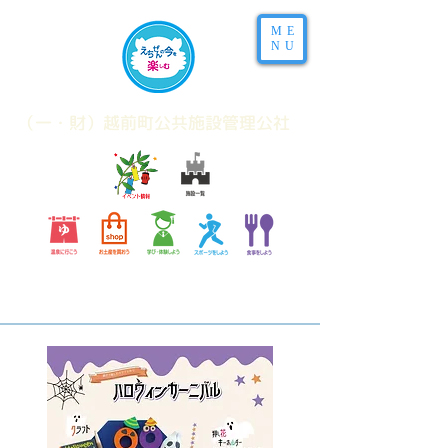
ME
NU
​（一・財）越前町公共施設管理公社