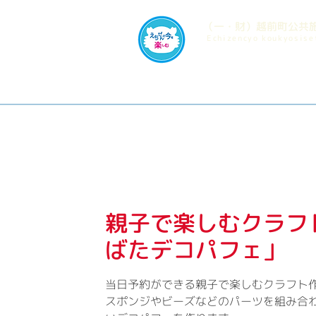
​（一・財）越前町公共
​Echizencyo koukyosis
親子で楽しむクラフ
ばたデコパフェ」
当日予約ができる親子で楽しむクラフト
スポンジやビーズなどのパーツを組み合