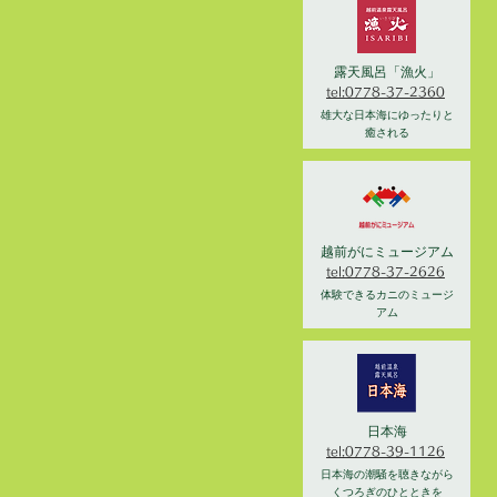
露天風呂「漁火」
tel:0778-37-2360
雄大な日本海にゆったりと
癒される
越前がにミュージアム
tel:0778-37-2626
体験できるカニのミュージ
アム
日本海
tel:0778-39-1126
日本海の潮騒を聴きながら
くつろぎのひとときを