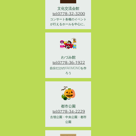
文化交流会館
tel:0778-32-3200
コンサート各種のイベント
が行えるホールを中心に。
わづみ館
tel:0778-36-1922
自分だけのYAKIMONOを作
ろう
都市公園
tel:0778-34-2229
古墳公園・中央公園・都市
公園