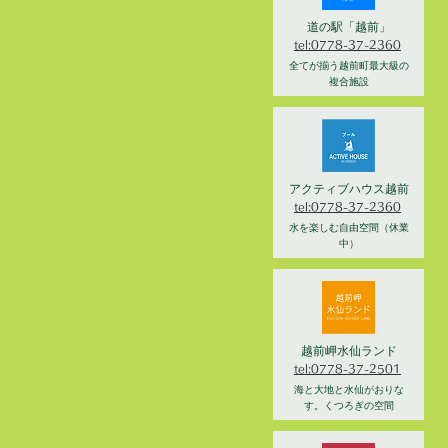
道の駅「越前」
tel:0778-37-2360
全てが揃う越前町最大級の
複合施設
アクティブハウス越前
tel:0778-37-2360
水を楽しむ自由空間（休業
中）
越前岬水仙ランド
tel:0778-37-2501
海と大地と水仙がおりな
す。くつろぎの空間