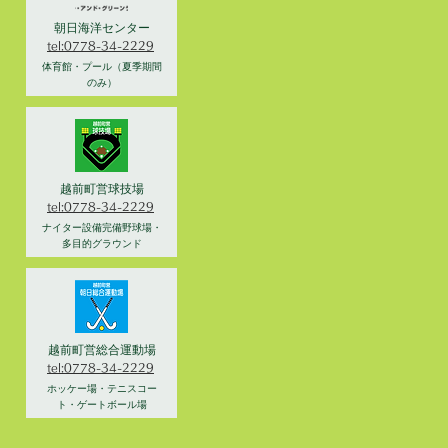
朝日海洋センター
tel:0778-34-2229
体育館・プール（夏季期間
のみ）
越前町営球技場
tel:0778-34-2229
ナイター設備完備野球場・
多目的グラウンド
越前町営総合運動場
tel:0778-34-2229
ホッケー場・テニスコー
ト・ゲートボール場