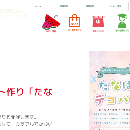
ホーム
管理施設
営業時間
イベント情報
施設管理公社
etu kanrikousha
ト作り「たな
作りを開催します。
わせて、カラフルでかわい