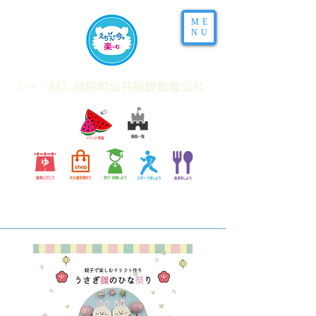
ME
NU
​（一・財）越前町公共施設管理公社