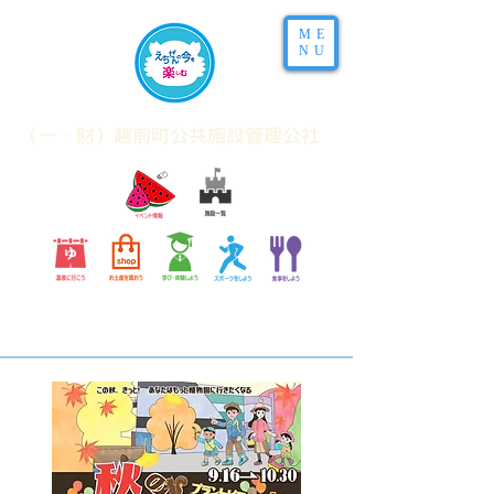
ME
NU
​（一・財）越前町公共施設管理公社