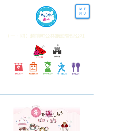
ME
NU
​（一・財）越前町公共施設管理公社