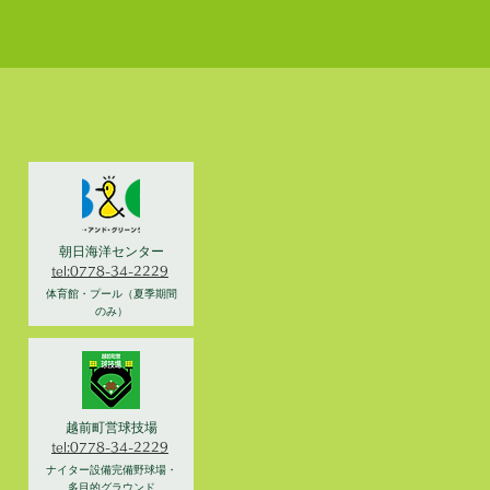
朝日海洋センター
tel:0778-34-2229
体育館・プール（夏季期間
のみ）
越前町営球技場
tel:0778-34-2229
ナイター設備完備野球場・
多目的グラウンド