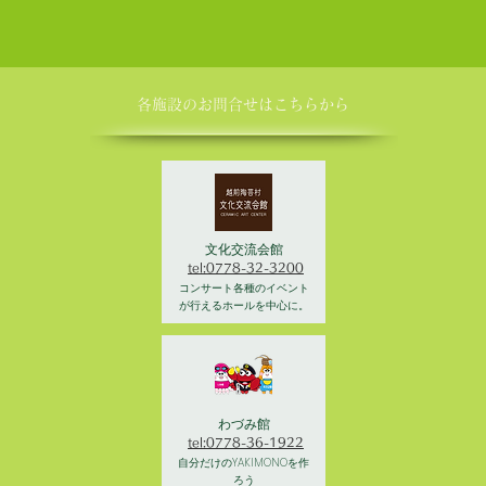
各施設の​お問合せはこちらから
文化交流会館
tel:0778-32-3200
コンサート各種のイベント
が行えるホールを中心に。
わづみ館
tel:0778-36-1922
自分だけのYAKIMONOを作
ろう