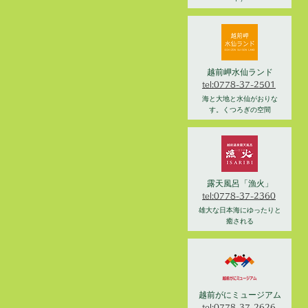
越前岬水仙ランド
tel:0778-37-2501
海と大地と水仙がおりな
す。くつろぎの空間
露天風呂「漁火」
tel:0778-37-2360
雄大な日本海にゆったりと
癒される
越前がにミュージアム
tel:0778-37-2626