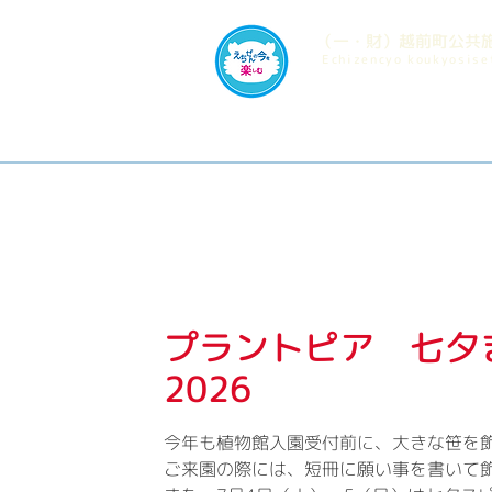
​（一・財）越前町公共
​Echizencyo koukyosis
プラントピア 七
2026
今年も植物館入園受付前に、大きな笹を
ご来園の際には、短冊に願い事を書いて