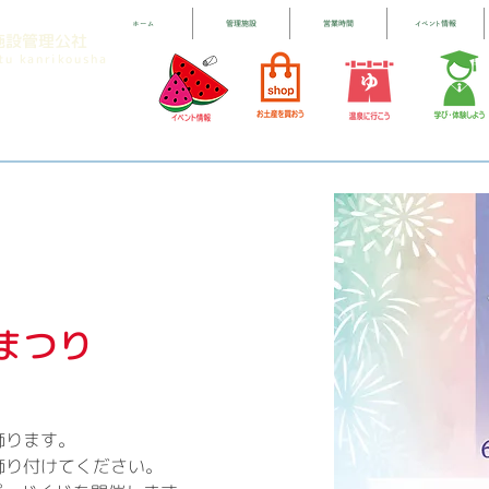
ホーム
管理施設
営業時間
イベント情報
施設管理公社
etu kanrikousha
夕まつり
飾ります。
飾り付けてください。