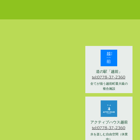
道の駅「越前」
tel:0778-37-2360
全てが揃う越前町最大級の
複合施設
アクティブハウス越前
tel:0778-37-2360
水を楽しむ自由空間（休業
中）