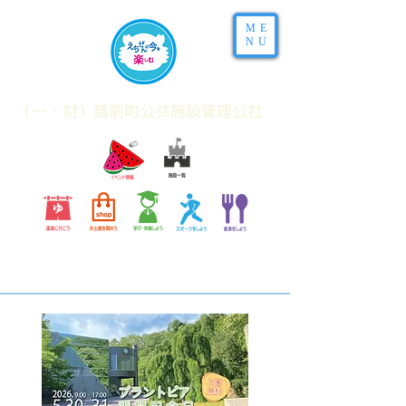
ME
NU
​（一・財）越前町公共施設管理公社